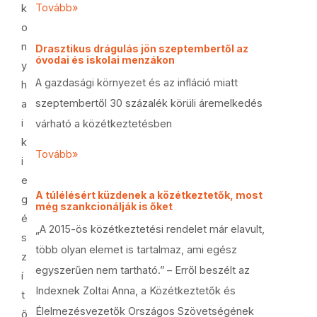
Tovább»
k
o
n
Drasztikus drágulás jön szeptembertől az
óvodai és iskolai menzákon
y
A gazdasági környezet és az infláció miatt
h
szeptembertől 30 százalék körüli áremelkedés
a
i
várható a közétkeztetésben
k
Tovább»
i
e
A túlélésért küzdenek a közétkeztetők, most
g
még szankcionálják is őket
é
„A 2015-ös közétkeztetési rendelet már elavult,
s
több olyan elemet is tartalmaz, ami egész
z
egyszerűen nem tartható.” – Erről beszélt az
í
Indexnek Zoltai Anna, a Közétkeztetők és
t
Élelmezésvezetők Országos Szövetségének
ő