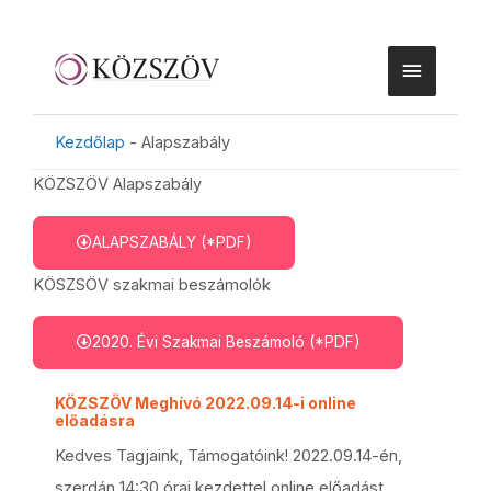
Kezdőlap
-
Alapszabály
KÖZSZÖV Alapszabály
ALAPSZABÁLY (*PDF)
KÖSZSÖV szakmai beszámolók
2020. Évi Szakmai Beszámoló (*PDF)
KÖZSZÖV Meghívó 2022.09.14-i online
előadásra
Kedves Tagjaink, Támogatóink! 2022.09.14-én,
szerdán 14:30 órai kezdettel online előadást