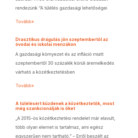
rendezünk “A túlélés gazdasági lehetőségei
Tovább»
Drasztikus drágulás jön szeptembertől az
óvodai és iskolai menzákon
A gazdasági környezet és az infláció miatt
szeptembertől 30 százalék körüli áremelkedés
várható a közétkeztetésben
Tovább»
A túlélésért küzdenek a közétkeztetők, most
még szankcionálják is őket
„A 2015-ös közétkeztetési rendelet már elavult,
több olyan elemet is tartalmaz, ami egész
egyszerűen nem tartható.” – Erről beszélt az