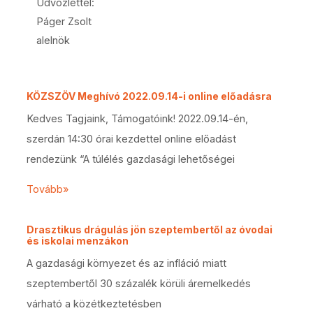
Üdvözlettel:
Páger Zsolt
alelnök
KÖZSZÖV Meghívó 2022.09.14-i online előadásra
Kedves Tagjaink, Támogatóink! 2022.09.14-én,
szerdán 14:30 órai kezdettel online előadást
rendezünk “A túlélés gazdasági lehetőségei
Tovább»
Drasztikus drágulás jön szeptembertől az óvodai
és iskolai menzákon
A gazdasági környezet és az infláció miatt
szeptembertől 30 százalék körüli áremelkedés
várható a közétkeztetésben