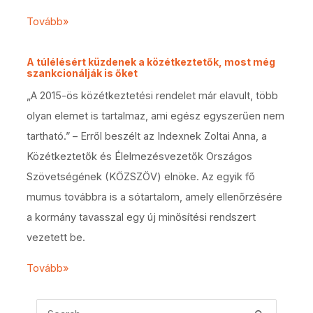
Tovább»
A túlélésért küzdenek a közétkeztetők, most még
szankcionálják is őket
„A 2015-ös közétkeztetési rendelet már elavult, több
olyan elemet is tartalmaz, ami egész egyszerűen nem
tartható.” – Erről beszélt az Indexnek Zoltai Anna, a
Közétkeztetők és Élelmezésvezetők Országos
Szövetségének (KÖZSZÖV) elnöke. Az egyik fő
mumus továbbra is a sótartalom, amely ellenőrzésére
a kormány tavasszal egy új minősítési rendszert
vezetett be.
Tovább»