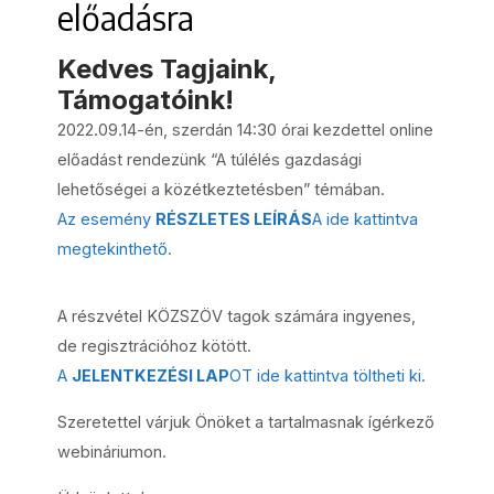
előadásra
Kedves Tagjaink,
Támogatóink!
2022.09.14-én, szerdán 14:30 órai kezdettel online
előadást rendezünk “A túlélés gazdasági
lehetőségei a közétkeztetésben” témában.
Az esemény
RÉSZLETES LEÍRÁS
A ide kattintva
megtekinthető.
A részvétel KÖZSZÖV tagok számára ingyenes,
de regisztrációhoz kötött.
A
JELENTKEZÉSI LAP
OT ide kattintva töltheti ki.
Szeretettel várjuk Önöket a tartalmasnak ígérkező
webináriumon.