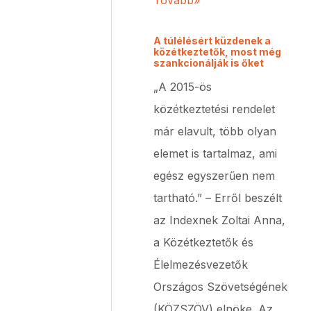
Tovább»
A túlélésért küzdenek a
közétkeztetők, most még
szankcionálják is őket
„A 2015-ös
közétkeztetési rendelet
már elavult, több olyan
elemet is tartalmaz, ami
egész egyszerűen nem
tartható.” – Erről beszélt
az Indexnek Zoltai Anna,
a Közétkeztetők és
Élelmezésvezetők
Országos Szövetségének
(KÖZSZÖV) elnöke. Az