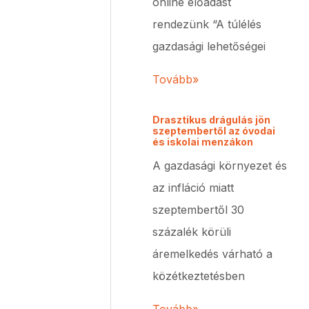
online előadást
rendezünk “A túlélés
gazdasági lehetőségei
Tovább»
Drasztikus drágulás jön
szeptembertől az óvodai
és iskolai menzákon
A gazdasági környezet és
az infláció miatt
szeptembertől 30
százalék körüli
áremelkedés várható a
közétkeztetésben